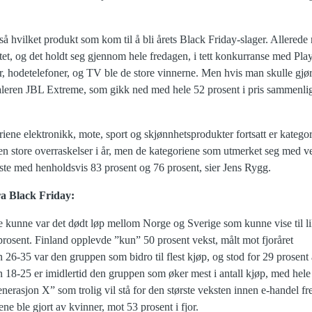
 så hvilket produkt som kom til å bli årets Black Friday-slager. Allerede 
et, og det holdt seg gjennom hele fredagen, i tett konkurranse med Pl
, hodetelefoner, og TV ble de store vinnerne. Men hvis man skulle gjør
leren JBL Extreme, som gikk ned med hele 52 prosent i pris sammenlig
oriene elektronikk, mote, sport og skjønnhetsprodukter fortsatt er kategor
en store overraskelser i år, men de kategoriene som utmerket seg med vek
kste med henholdsvis 83 prosent og 76 prosent, sier Jens Rygg.
fra Black Friday:
 kunne var det dødt løp mellom Norge og Sverige som kunne vise til like
prosent. Finland opplevde ”kun” 50 prosent vekst, målt mot fjoråret
26-35 var den gruppen som bidro til flest kjøp, og stod for 29 prosent a
 18-25 er imidlertid den gruppen som øker mest i antall kjøp, med hele 
generasjon X” som trolig vil stå for den største veksten innen e-handel f
ene ble gjort av kvinner, mot 53 prosent i fjor.