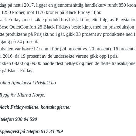
ag på nett i 2017, ligger en gjennomsnittlig handlekurv rundt 850 kron
 1250 kroner, mot 1176 kroner på Black Friday i fjor.
ck Fridays mest søkte produkt hos Prisjakt.no, etterfulgt av Playstat
r Bose QuietComfort 25 Black Fridays beste kjøp, med en prisreduksjon 
te produktene på Prisjakt.no i går, gikk 33 prosent av produktene ned i
dgang på 24 prosent.
batten var høyre i år enn i fjor (24 prosent vs. 20 prosent). 16 prosent 
i 2016, da 19 prosent av de undersøkte varene gikk opp i pris.
ken 08.00 og 09.00 hadde flest nettsøk og men de fleste transaksjonen
0 på Black Friday.
olina Appelqvist i Prisjakt.no
 Rygg for Klarna Norge.
Black Friday-tallene, kontakt gjerne:
telefon 930 04 590
Appelqvist på telefon 917 33 499