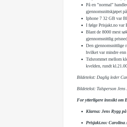
På en ”normal” handled
gjennomsnittskjøpet på
Iphone 7 32 GB var Bla
I følge Prisjakt.no va
Blant de 8000 mest søk
gjennomsnittlig prisne
Den gjennomsnittlige ra
hvilket var mindre enn 
Tidsrommet mellom klok
kvelden, rundt kl.21.0
Bildetekst: Daglig leder Car
Bildetekst: Talsperson Jens
For ytterligere innsikt om 
Klarna: Jens Rygg på 
Prisjakt.no: Carolina 