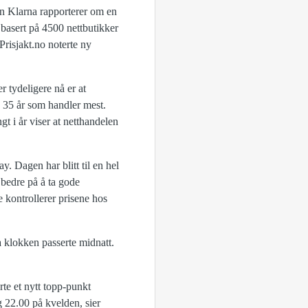
ten Klarna rapporterer om en
basert på 4500 nettbutikker
risjakt.no noterte ny
er tydeligere nå er at
g 35 år som handler mest.
gt i år viser at netthandelen
. Dagen har blitt til en hel
bedre på å ta gode
e kontrollerer prisene hos
a klokken passerte midnatt.
te et nytt topp-punkt
 22.00 på kvelden, sier