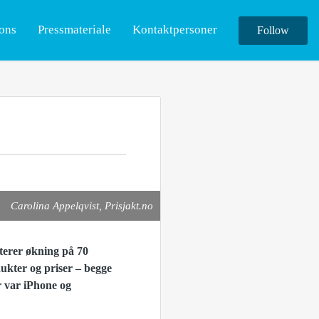
ions
Pressmateriale
Kontaktpersoner
Follow
Carolina Appelqvist, Prisjakt.no
rterer økning på 70
dukter og priser – begge
r var iPhone og