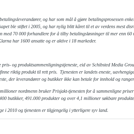
etalingsleverandører, og har som mål å gjøre betalingsprosessen enkel
pet ble stiftet i 2005, og har nylig blitt kåret til et av verdens mest d
ed 70 000 forhandlere for å tilby betalingsløsninger til mer enn 60 
arna har 1600 ansatte og er aktive i 18 markeder.
te pris- og produktsammenligningstjeneste, eid av Schibsted Media Grou
nne riktig produkt til rett pris. Tjenesten er landets eneste, uavhengige
te, der leverandører og butikker ikke kan betale for innhold og ranger
millioner nordmenn bruker Prisjakt-tjenesten for å sammenligne priser
400 butikker, 491.000 produkter og over 4,1 millioner søkbare produkt
ge i 2010 og tjenesten er tilgjengelig i ytterligere syv land.