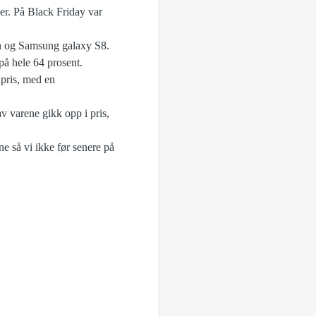
er. På Black Friday var
ion og Samsung galaxy S8.
på hele 64 prosent.
 pris, med en
av varene gikk opp i pris,
e så vi ikke før senere på