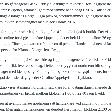
før, slo gårsdagens Black Friday alle tidligere rekorder. Betalingstjenes
ll transaksjoner, sammenlignet med samme handledag i 2016. Tallene er 
lingsløsninger i Norge. Også pris- og produktsammenligningstjenesten P
ettbutikker, sammenlignet med Black Friday 2016.
 for å gjøre research før et kjøp, for så å handle i fysisk butikk. Det vi s
tere online for å gjennomføre kjøpet, og det er helt klart de mellom 26 o
 og offline kjøp, varierer fra person til person. Handelen på nett så lan
talsperson for Klarna i Norge, Jens Rygg.
g i trafikken på vår nettside og i app’en i dagene før årets Black Friday
rdtrafikk hver eneste dag. Dette underbygger at nordmenn blir stadig 
dager med kjempesalg. Flere og flere sjekker først salgsplakatene, før d
 god deal, sier daglig leder Caroline Appelqvist i Prisjakt.no.
akt.no viser at mange nordmenn satt klare foran datamaskinen allerede d
pingtimen var faktisk mellom klokken 21.00 og 22.00 i går kveld.
ser at uvanlig mange nordmenn satt handleklare ved midnatt, og vi noter
. Men antall transaksjoner var desidert flest mellom klokken 21.00 og