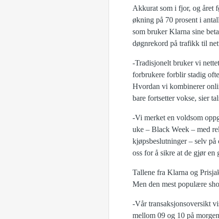
Akkurat som i fjor, og året 
økning på 70 prosent i anta
som bruker Klarna sine beta
døgnrekord på trafikk til n
-Tradisjonelt bruker vi nettet
forbrukere forblir stadig of
Hvordan vi kombinerer online
bare fortsetter vokse, sier 
-Vi merket en voldsom oppgan
uke – Black Week – med reko
kjøpsbeslutninger – selv på 
oss for å sikre at de gjør en
Tallene fra Klarna og Prisj
Men den mest populære shop
-Vår transaksjonsoversikt vi
mellom 09 og 10 på morgenen