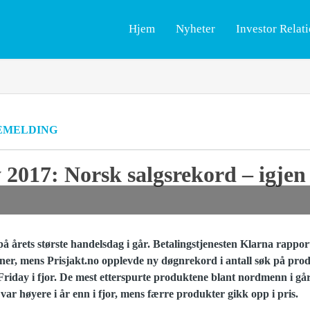
Hjem
Nyheter
Investor Relat
EMELDING
 2017: Norsk salgsrekord – igjen
på årets største handelsdag i går. Betalingstjenesten Klarna rappo
oner, mens Prisjakt.no opplevde ny døgnrekord i antall søk på pro
iday i fjor. De mest etterspurte produktene blant nordmenn i gå
var høyere i år enn i fjor, mens færre produkter gikk opp i pris.