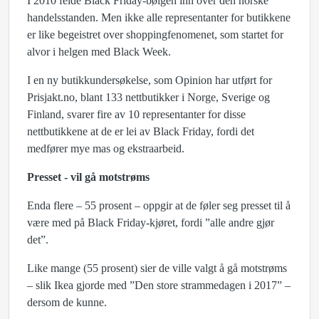
I 2010 feide Black Friday-bølgen inn over den norske
handelsstanden. Men ikke alle representanter for butikkene
er like begeistret over shoppingfenomenet, som startet for
alvor i helgen med Black Week.
I en ny butikkundersøkelse, som Opinion har utført for
Prisjakt.no, blant 133 nettbutikker i Norge, Sverige og
Finland, svarer fire av 10 representanter for disse
nettbutikkene at de er lei av Black Friday, fordi det
medfører mye mas og ekstraarbeid.
Presset - vil gå motstrøms
Enda flere – 55 prosent – oppgir at de føler seg presset til å
være med på Black Friday-kjøret, fordi ”alle andre gjør
det”.
Like mange (55 prosent) sier de ville valgt å gå motstrøms
– slik Ikea gjorde med ”Den store strammedagen i 2017” –
dersom de kunne.