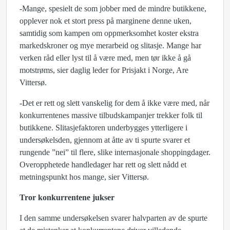
-Mange, spesielt de som jobber med de mindre butikkene,
opplever nok et stort press på marginene denne uken,
samtidig som kampen om oppmerksomhet koster ekstra
markedskroner og mye merarbeid og slitasje. Mange har
verken råd eller lyst til å være med, men tør ikke å gå
motstrøms, sier daglig leder for Prisjakt i Norge, Are
Vittersø.
-Det er rett og slett vanskelig for dem å ikke være med, når
konkurrentenes massive tilbudskampanjer trekker folk til
butikkene. Slitasjefaktoren underbygges ytterligere i
undersøkelsden, gjennom at åtte av ti spurte svarer et
rungende ”nei” til flere, slike internasjonale shoppingdager.
Overopphetede handledager har rett og slett nådd et
metningspunkt hos mange, sier Vittersø.
Tror konkurrentene jukser
I den samme undersøkelsen svarer halvparten av de spurte