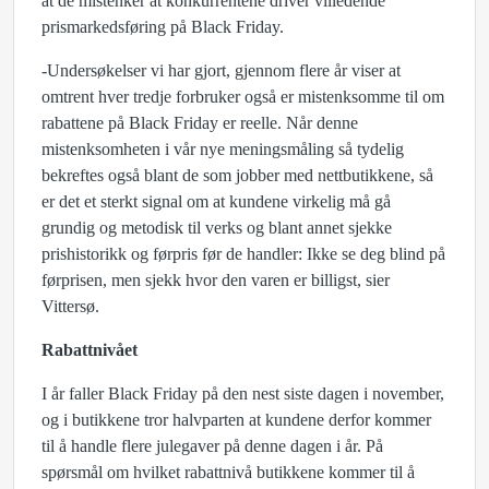
at de mistenker at konkurrentene driver villedende
prismarkedsføring på Black Friday.
-Undersøkelser vi har gjort, gjennom flere år viser at
omtrent hver tredje forbruker også er mistenksomme til om
rabattene på Black Friday er reelle. Når denne
mistenksomheten i vår nye meningsmåling så tydelig
bekreftes også blant de som jobber med nettbutikkene, så
er det et sterkt signal om at kundene virkelig må gå
grundig og metodisk til verks og blant annet sjekke
prishistorikk og førpris før de handler: Ikke se deg blind på
førprisen, men sjekk hvor den varen er billigst, sier
Vittersø.
Rabattnivået
I år faller Black Friday på den nest siste dagen i november,
og i butikkene tror halvparten at kundene derfor kommer
til å handle flere julegaver på denne dagen i år. På
spørsmål om hvilket rabattnivå butikkene kommer til å