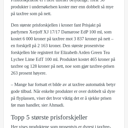
produkter i undersøkelsen koster mer enn dobbelt så mye
på taxfree som på nett.
Den største prisforskjellen i kroner fant Prisjakt på
parfymen Xerjoff XJ 17/17 Damarose EdP 100 ml, som
kostet 6 000 kroner på taxfree mot 3 837 kroner på nett –
en forskjell på 2 163 kroner. Den største prosentvise
forskjellen ble registrert for Elizabeth Arden Green Tea
Lychee Lime EdT 100 ml. Produktet kostet 465 kroner på
taxfree og 128 kroner på nett, noe som gjør taxfree-prisen
263 prosent høyere.
– Mange har fortsatt et bilde av at taxfree automatisk betyr
gode tilbud. Når enkelte produkter er over dobbelt så dyre
på flyplassen, viser det hvor viktig det er å sjekke prisen
før man handler, sier Ahmadi.
Topp 5 største prisforskjeller
Her vises produktene som prosentvis er dyrest i taxfree-