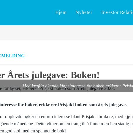
Hjem
Nyheter
Investor Relat
EMELDING
er Årets julegave: Boken!
Med kraftig økende kjøpsinteresse for bøker, erklærer Pris
nteresse for bøker, erklærer Prisjakt boken som årets julegave.
or opplevde bøker en enorm interesse blant Prisjakts brukere, med kjøp
ående månedene. Dette vitner om en trang til å finne roen i en stadig m
i en god stol med en spennende bok?