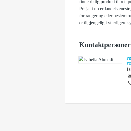
finne riktig produkt til ret
Prisjakt.no er landets enes
for rangering eller bestemme
er tilgjengelig i ytterligere s
Kontaktpersoner
PR
F
I