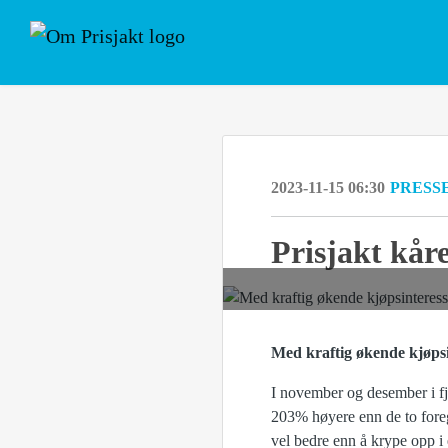
2023-11-15 06:30
PRESS
Prisjakt kår
Med kraftig økende kjøpsi
I november og desember i fj
203% høyere enn de to foreg
vel bedre enn å krype opp 