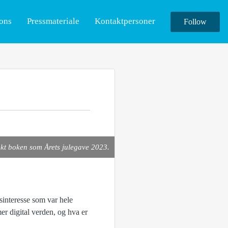
ions
Pressmateriale
Kontaktpersoner
Follow
jakt boken som Årets julegave 2023.
sinteresse som var hele
er digital verden, og hva er