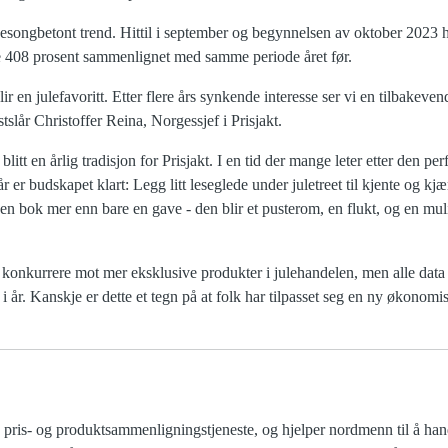
sesongbetont trend. Hittil i september og begynnelsen av oktober 2023 h
ke 408 prosent sammenlignet med samme periode året før.
lir en julefavoritt. Etter flere års synkende interesse ser vi en tilbakev
stslår Christoffer Reina, Norgessjef i Prisjakt.
litt en årlig tradisjon for Prisjakt. I en tid der mange leter etter den pe
år er budskapet klart: Legg litt leseglede under juletreet til kjente og kjæ
ir en bok mer enn bare en gave - den blir et pusterom, en flukt, og en muli
 konkurrere mot mer eksklusive produkter i julehandelen, men alle data 
 år. Kanskje er dette et tegn på at folk har tilpasset seg en ny økonomisk
te pris- og produktsammenligningstjeneste, og hjelper nordmenn til å ha