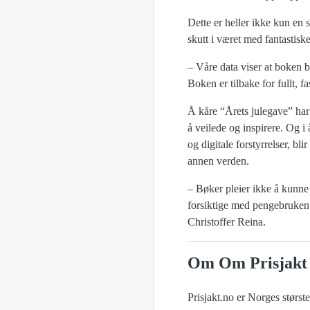
Dette er heller ikke kun en 
skutt i været med fantastis
– Våre data viser at boken b
Boken er tilbake for fullt, fa
Å kåre “Årets julegave” har b
å veilede og inspirere. Og i 
og digitale forstyrrelser, bl
annen verden.
– Bøker pleier ikke å kunne
forsiktige med pengebruken i
Christoffer Reina.
Om Om Prisjakt
Prisjakt.no er Norges størs