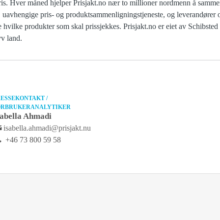
t pris. Hver måned hjelper Prisjakt.no nær to millioner nordmenn å samme
te, uavhengige pris- og produktsammenligningstjeneste, og leverandører 
 hvilke produkter som skal prissjekkes. Prisjakt.no er eiet av Schibste
yv land.
ESSEKONTAKT /
ORBRUKERANALYTIKER
sabella Ahmadi
isabella.ahmadi@prisjakt.nu
+46 73 800 59 58