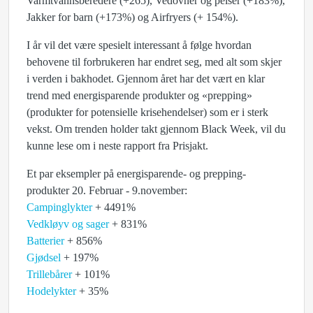
Varmtvannsberedere (+265), Vedovner og peiser (+183%),
Jakker for barn (+173%) og Airfryers (+ 154%).
I år vil det være spesielt interessant å følge hvordan
behovene til forbrukeren har endret seg, med alt som skjer
i verden i bakhodet. Gjennom året har det vært en klar
trend med energisparende produkter og «prepping»
(produkter for potensielle krisehendelser) som er i sterk
vekst. Om trenden holder takt gjennom Black Week, vil du
kunne lese om i neste rapport fra Prisjakt.
Et par eksempler på energisparende- og prepping-
produkter 20. Februar - 9.november:
Campinglykter
+ 4491%
Vedkløyv og sager
+ 831%
Batterier
+ 856%
Gjødsel
+ 197%
Trillebårer
+ 101%
Hodelykter
+ 35%