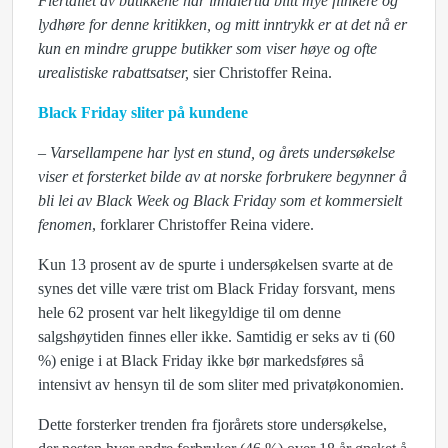
Flertallet av butikkene har imidlertid blitt mye flinkere og
lydhøre for denne kritikken, og mitt inntrykk er at det nå er
kun en mindre gruppe butikker som viser høye og ofte
urealistiske rabattsatser,
sier Christoffer Reina.
Black Friday sliter på kundene
– Varsellampene har lyst en stund, og årets undersøkelse
viser et forsterket bilde av at norske forbrukere begynner å
bli lei av Black Week og Black Friday som et kommersielt
fenomen
, forklarer Christoffer Reina videre.
Kun 13 prosent av de spurte i undersøkelsen svarte at de
synes det ville være trist om Black Friday forsvant, mens
hele 62 prosent var helt likegyldige til om denne
salgshøytiden finnes eller ikke. Samtidig er seks av ti (60
%) enige i at Black Friday ikke bør markedsføres så
intensivt av hensyn til de som sliter med privatøkonomien.
Dette forsterker trenden fra fjorårets store undersøkelse,