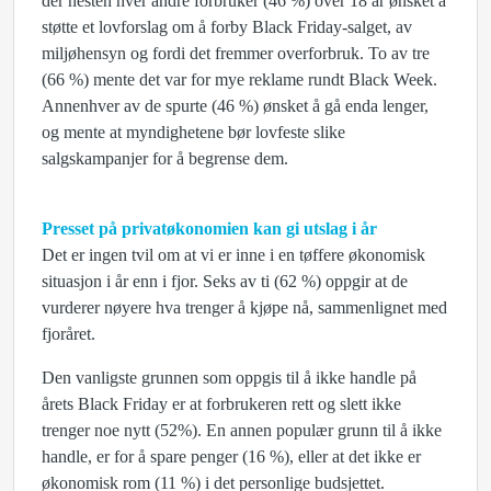
der nesten hver andre forbruker (46 %) over 18 år ønsket å
støtte et lovforslag om å forby Black Friday-salget, av
miljøhensyn og fordi det fremmer overforbruk. To av tre
(66 %) mente det var for mye reklame rundt Black Week.
Annenhver av de spurte (46 %) ønsket å gå enda lenger,
og mente at myndighetene bør lovfeste slike
salgskampanjer for å begrense dem.
Presset på privatøkonomien kan gi utslag i år
Det er ingen tvil om at vi er inne i en tøffere økonomisk
situasjon i år enn i fjor. Seks av ti (62 %) oppgir at de
vurderer nøyere hva trenger å kjøpe nå, sammenlignet med
fjoråret.
Den vanligste grunnen som oppgis til å ikke handle på
årets Black Friday er at forbrukeren rett og slett ikke
trenger noe nytt (52%). En annen populær grunn til å ikke
handle, er for å spare penger (16 %), eller at det ikke er
økonomisk rom (11 %) i det personlige budsjettet.