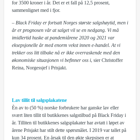
for 3500 kroner i år. Det er et fall på 12,5 prosent,
sammenlignet med i fjor.
– Black Friday er fortsatt Norges største salgshøytid, men i
år er prognosen vår at salget vil se en nedgang. Vi må
imidlertid huske at pandemiårene 2020 og 2021 var
eksepsjonelle år med enorm vekst innen e-handel. At vi
trekker oss litt tilbake nå er ikke overraskende med den
økonomiske situasjonen vi befinner oss i
, sier Christoffer
Reina, Norgessjef i Prisjakt.
Lav tillit til salgsplakatene
Èn av to (50 %) norske forbrukere har ganske lav eller
svært liten tillit til butikkenes salgstilbud på Black Friday i
år. Tilliten til butikkenes salgsplakater har avtatt i løpet av
årene Prisjakt har stilt dette spørsmålet. I 2019 var tallet på
kun 34 prosent. En årsak til den økte skepsisen er at